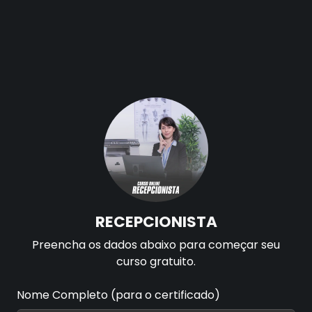
RECEPCIONISTA
Selecione uma aula para começar
O que faz um Recepcionista
Tocando agora...
Introdução ao curso de Recepcionista
Perfil do Recepcionista
RECEPCIONISTA
Preencha os dados abaixo para começar seu
curso gratuito.
Planejamento
Nome Completo (para o certificado)