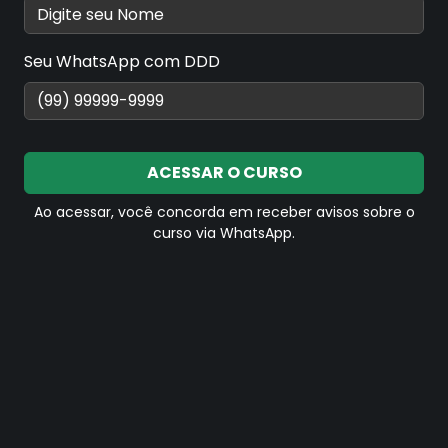
Marketing Pessoal
Seu WhatsApp com DDD
Ética Profissional - Parte 01
ACESSAR O CURSO
Ao acessar, você concorda em receber avisos sobre o
Ética Profissional - Parte 02
curso via WhatsApp.
A Exigência do Excel Para O Mercado de Trabalho
O mercado de trabalho e a importância da qualificação