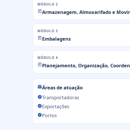
MÓDULO 2
Armazenagem, Almoxarifado e Movim
MÓDULO 3
Embalagens
MÓDULO 4
Planejamento, Organização, Coorden
Áreas de atuação
Transportadoras
Exportações
Portos